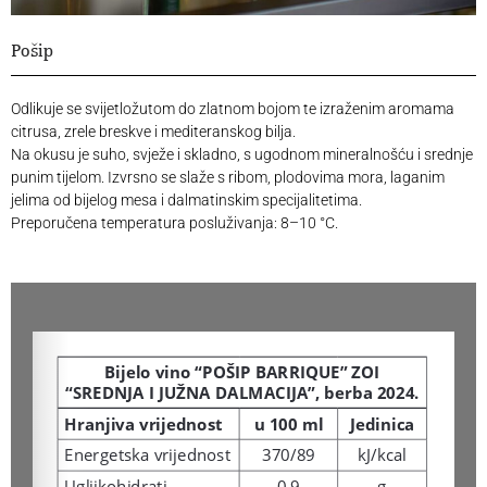
Pošip
Odlikuje se svijetložutom do zlatnom bojom te izraženim aromama
citrusa, zrele breskve i mediteranskog bilja.
Na okusu je suho, svježe i skladno, s ugodnom mineralnošću i srednje
punim tijelom. Izvrsno se slaže s ribom, plodovima mora, laganim
jelima od bijelog mesa i dalmatinskim specijalitetima.
Preporučena temperatura posluživanja: 8–10 °C.