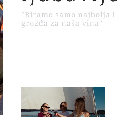
"Biramo samo najbolja i
grožđa za naša vina"