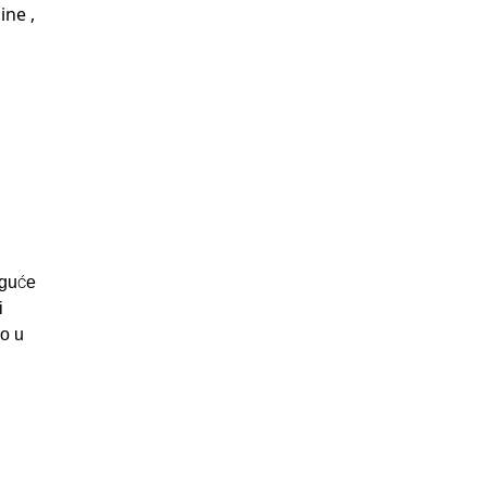
ine ,
oguće
i
no u