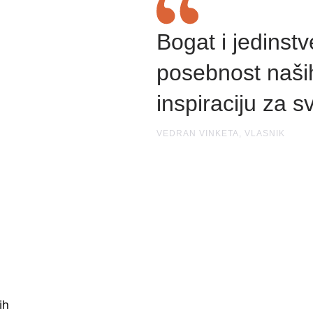
Bogat i jedinstv
posebnost naših
inspiraciju za 
VEDRAN VINKETA, VLASNIK
ih