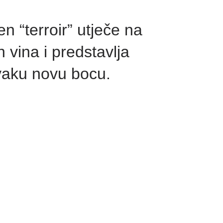
en “terroir” utječe na
 vina i predstavlja
svaku novu bocu.