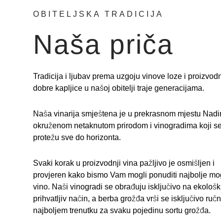
OBITELJSKA TRADICIJA
Naša priča
Tradicija i ljubav prema uzgoju vinove loze i proizvodn
dobre kapljice u našoj obitelji traje generacijama.
Naša vinarija s
mještena je u prekrasnom mjestu Nadi
okruženom netaknutom prirodom i vinogradima koji s
protežu sve do horizonta.
Svaki korak u proizvodnji vina pažljivo je osmišljen i
provjeren kako bismo Vam mogli ponuditi najbolje m
vino. Naši vinogradi se obrađuju isključivo na ekološk
prihvatljiv način, a berba grožđa vrši se isključivo ruč
najboljem trenutku za svaku pojedinu sortu grožđa.