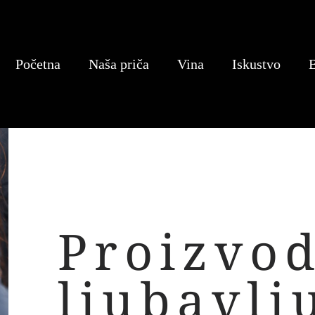
Početna
Naša priča
Vina
Iskustvo
Proizvod
ljubavlj