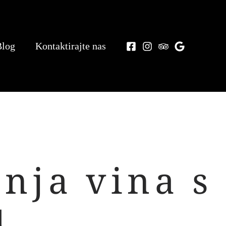
Blog
Kontaktirajte nas
nja vina s
u