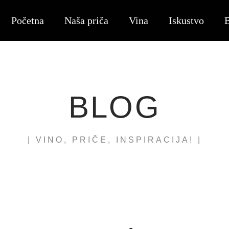
Početna
Naša priča
Vina
Iskustvo
BLOG
| VINO, PRIČE, INSPIRACIJA! |​