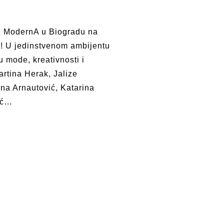
ju ModernA u Biogradu na
! U jedinstvenom ambijentu
 mode, kreativnosti i
artina Herak, Jalize
ina Arnautović, Katarina
ić…