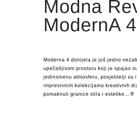
Modna Rev
ModernA 4
Moderna 4 donijela je još jedno neza
upečatljivom prostoru koji je spajao s
jedinstvenu atmosferu, posjetitelji su i
impresivnim kolekcijama kreativnih diz
pomaknuli granice stila i estetike…🥂