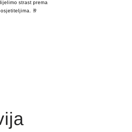
dijelimo strast prema
sjetiteljima. 🥂
ija