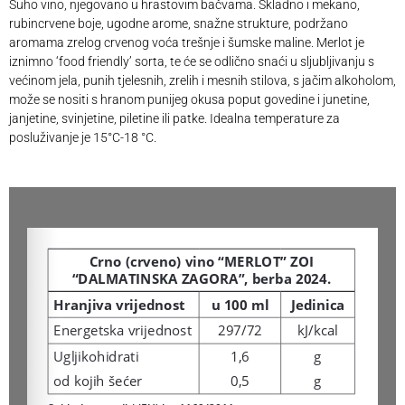
Suho vino, njegovano u hrastovim bačvama. Skladno i mekano,
rubincrvene boje, ugodne arome, snažne strukture, podržano
aromama zrelog crvenog voća trešnje i šumske maline. Merlot je
iznimno ‘food friendly’ sorta, te će se odlično snaći u sljubljivanju s
većinom jela, punih tjelesnih, zrelih i mesnih stilova, s jačim alkoholom,
može se nositi s hranom punijeg okusa poput govedine i junetine,
janjetine, svinjetine, piletine ili patke. Idealna temperature za
posluživanje je 15
°C
-18 °C.