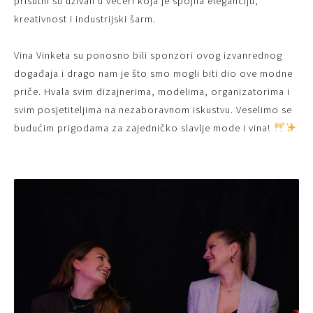
prisutni su uživali u večeri koja je spojila eleganciju,
kreativnost i industrijski šarm.
Vina Vinketa su ponosno bili sponzori ovog izvanrednog
događaja i drago nam je što smo mogli biti dio ove modne
priče. Hvala svim dizajnerima, modelima, organizatorima i
svim posjetiteljima na nezaboravnom iskustvu. Veselimo se
budućim prigodama za zajedničko slavlje mode i vina!